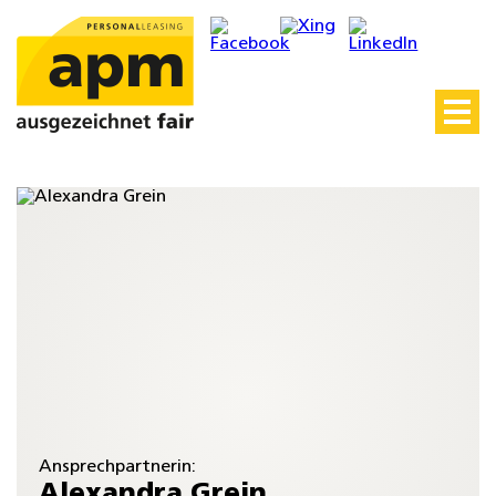
/* Widget - Initiativbewerbung – JS */
Ansprechpartnerin:
Alexandra Grein