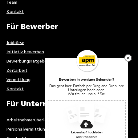
Team
Kontakt
Für Bewerber
Jobbörse
Initiativ bewerben
Bewerbungsratgeber
Zeitarbeit
Bewerben in wenigen Sekunden?
Vermittlung
Das geht hier: Einfach per Drag and Drop Ihre
Kontakt
Unterlagen hochladen.
Wir freuen uns auf Sie!
Für Unternehmen
Arbeitnehmerüberlassung
Personalvermittlung
Lebenslauf hochladen
oder reinziehen