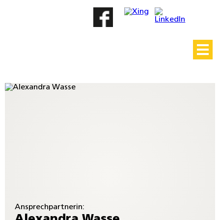
/* Widget - Initiativbewerbung – JS */
Ansprechpartnerin:
Alexandra Wasse