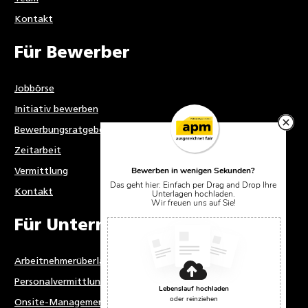
Kontakt
Für Bewerber
Jobbörse
Initiativ bewerben
Bewerbungsratgeber
Zeitarbeit
Bewerben in wenigen Sekunden?
Vermittlung
Das geht hier: Einfach per Drag and Drop Ihre
Kontakt
Unterlagen hochladen.
Wir freuen uns auf Sie!
Für Unternehmen
Arbeitnehmerüberlassung
Personalvermittlung
Lebenslauf hochladen
oder reinziehen
Onsite-Management