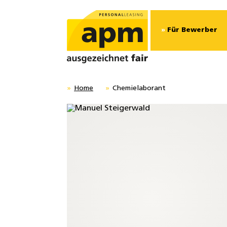
/* Widget - Initiativbewerbung – JS */
Für Bewerber
Home
Chemielaborant